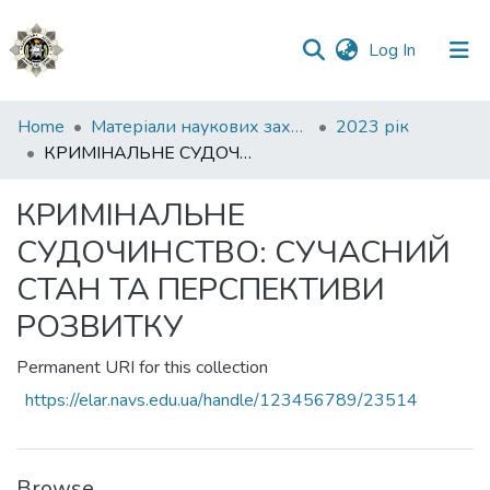
(current)
Log In
Communities
Home
Матеріали наукових заходів
2023 рік
&
КРИМІНАЛЬНЕ СУДОЧИНСТВО: СУЧАСНИЙ СТАН ТА ПЕРСПЕКТИВИ РОЗВИТКУ
Collections
КРИМІНАЛЬНЕ
All of DSpace
СУДОЧИНСТВО: СУЧАСНИЙ
Statistics
СТАН ТА ПЕРСПЕКТИВИ
РОЗВИТКУ
Permanent URI for this collection
https://elar.navs.edu.ua/handle/123456789/23514
Browse