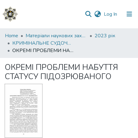
(current)
Log In
Communities
Home
Матеріали наукових заходів
2023 рік
&
КРИМІНАЛЬНЕ СУДОЧИНСТВО: СУЧАСНИЙ СТАН ТА ПЕРСПЕКТИВИ РОЗВИТКУ
Collections
ОКРЕМІ ПРОБЛЕМИ НАБУТТЯ СТАТУСУ ПІДОЗРЮВАНОГО
All of DSpace
ОКРЕМІ ПРОБЛЕМИ НАБУТТЯ
СТАТУСУ ПІДОЗРЮВАНОГО
Statistics