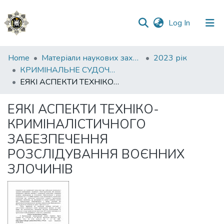
(current)
Log In
Communities
Home
Матеріали наукових заходів
2023 рік
&
КРИМІНАЛЬНЕ СУДОЧИНСТВО: СУЧАСНИЙ СТАН ТА ПЕРСПЕКТИВИ РОЗВИТКУ
Collections
ЕЯКІ АСПЕКТИ ТЕХНІКО-КРИМІНАЛІСТИЧНОГО ЗАБЕЗПЕЧЕННЯ РОЗСЛІДУВАННЯ ВОЄННИХ ЗЛОЧИНІВ
All of DSpace
ЕЯКІ АСПЕКТИ ТЕХНІКО-
КРИМІНАЛІСТИЧНОГО
Statistics
ЗАБЕЗПЕЧЕННЯ
РОЗСЛІДУВАННЯ ВОЄННИХ
ЗЛОЧИНІВ