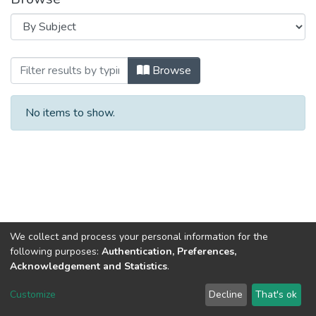
Browsing КРИМІНАЛЬНЕ СУДОЧИНСТВ
Browse
No items to show.
We collect and process your personal information for the
following purposes:
Authentication, Preferences,
Acknowledgement and Statistics
.
DSpace software
copyright © 2002-2026
LYRASIS
Customize
Decline
That's ok
Cookie settings
Send Feedback