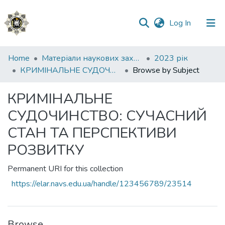
(current)
Log In
Communities
Home
Матеріали наукових заходів
2023 рік
&
КРИМІНАЛЬНЕ СУДОЧИНСТВО: СУЧАСНИЙ СТАН ТА ПЕРСПЕКТИВИ РОЗВИТКУ
Browse by Subject
Collections
КРИМІНАЛЬНЕ
All of DSpace
СУДОЧИНСТВО: СУЧАСНИЙ
СТАН ТА ПЕРСПЕКТИВИ
РОЗВИТКУ
Permanent URI for this collection
https://elar.navs.edu.ua/handle/123456789/23514
Browse