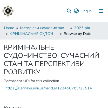
(current)
Log In
Communities
Home
Матеріали наукових заходів
2023 рік
&
КРИМІНАЛЬНЕ СУДОЧИНСТВО: СУЧАСНИЙ СТАН ТА ПЕРСПЕКТИВИ РОЗВИТКУ
Browse by Date
Collections
КРИМІНАЛЬНЕ
All of DSpace
СУДОЧИНСТВО: СУЧАСНИЙ
СТАН ТА ПЕРСПЕКТИВИ
РОЗВИТКУ
Permanent URI for this collection
https://elar.navs.edu.ua/handle/123456789/23514
Browse