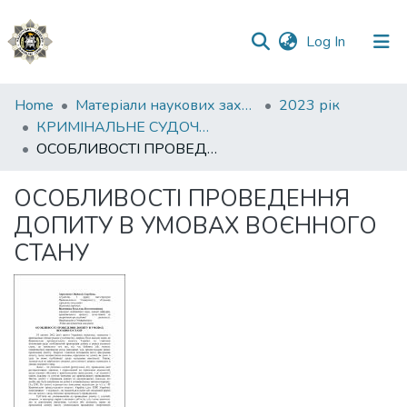
(current)
Log In
Communities
Home
Матеріали наукових заходів
2023 рік
&
КРИМІНАЛЬНЕ СУДОЧИНСТВО: СУЧАСНИЙ СТАН ТА ПЕРСПЕКТИВИ РОЗВИТКУ
Collections
ОСОБЛИВОСТІ ПРОВЕДЕННЯ ДОПИТУ В УМОВАХ ВОЄННОГО СТАНУ
All of DSpace
ОСОБЛИВОСТІ ПРОВЕДЕННЯ
ДОПИТУ В УМОВАХ ВОЄННОГО
Statistics
СТАНУ