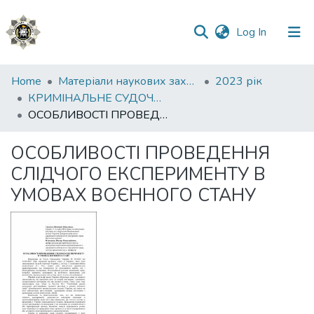
(current)
Log In
Communities
Home
Матеріали наукових заходів
2023 рік
&
КРИМІНАЛЬНЕ СУДОЧИНСТВО: СУЧАСНИЙ СТАН ТА ПЕРСПЕКТИВИ РОЗВИТКУ
Collections
ОСОБЛИВОСТІ ПРОВЕДЕННЯ СЛІДЧОГО ЕКСПЕРИМЕНТУ В УМОВАХ ВОЄННОГО СТАНУ
All of DSpace
ОСОБЛИВОСТІ ПРОВЕДЕННЯ
СЛІДЧОГО ЕКСПЕРИМЕНТУ В
Statistics
УМОВАХ ВОЄННОГО СТАНУ