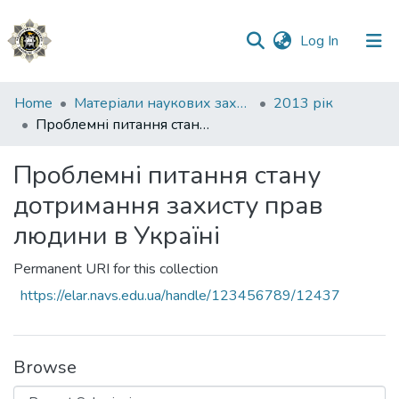
(current)
Log In
Communities
Home
Матеріали наукових заходів
2013 рік
&
Проблемні питання стану дотримання захисту прав людини в Україні
Collections
Проблемні питання стану
All of DSpace
дотримання захисту прав
Statistics
людини в Україні
Permanent URI for this collection
https://elar.navs.edu.ua/handle/123456789/12437
Browse