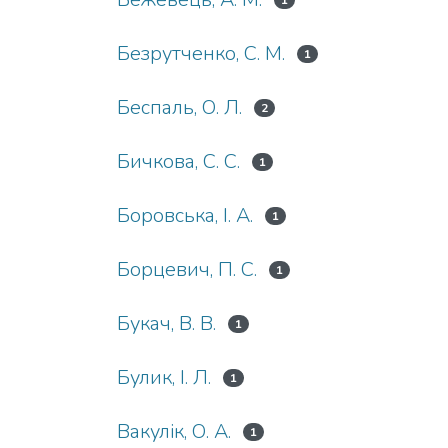
1
Безрутченко, С. М.
1
Беспаль, О. Л.
2
Бичкова, С. С.
1
Боровська, І. А.
1
Борцевич, П. С.
1
Букач, В. В.
1
Булик, І. Л.
1
Вакулік, О. А.
1