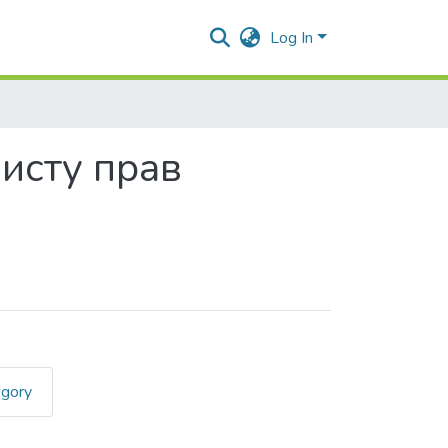
Log In
исту прав
egory