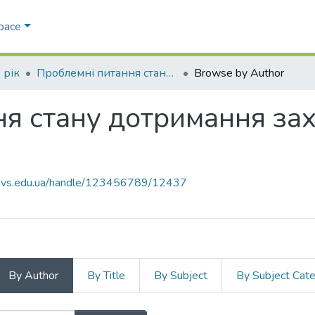
Space
 рік
Проблемні питання стану дотримання захисту прав людини в Україні
Browse by Author
я стану дотримання зах
.navs.edu.ua/handle/123456789/12437
By Author
By Title
By Subject
By Subject Cat