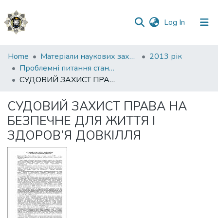
(current)
Log In
Communities
Home
Матеріали наукових заходів
2013 рік
&
Проблемні питання стану дотримання захисту прав людини в Україні
Collections
СУДОВИЙ ЗАХИСТ ПРАВА НА БЕЗПЕЧНЕ ДЛЯ ЖИТТЯ І ЗДОРОВ’Я ДОВКІЛЛЯ
All of DSpace
СУДОВИЙ ЗАХИСТ ПРАВА НА
БЕЗПЕЧНЕ ДЛЯ ЖИТТЯ І
Statistics
ЗДОРОВ’Я ДОВКІЛЛЯ