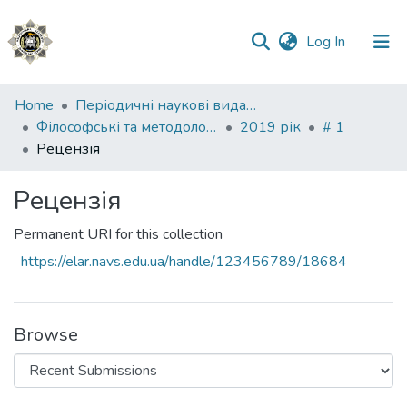
(current)
Log In
Communities
Home
Періодичні наукові видання НАВС
&
Філософські та методологічні проблеми права
2019 рік
# 1
Collections
Рецензія
All of DSpace
Рецензія
Statistics
Permanent URI for this collection
https://elar.navs.edu.ua/handle/123456789/18684
Browse