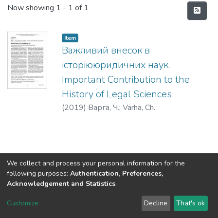
Recent Submissions
Now showing
1 - 1 of 1
Item
Важливий внесок в
історіююридичних наук.
Important Contribution to the
History of Legal Sciences
(
2019
)
Варга, Ч.
;
Varha, Ch.
We collect and process your personal information for the
following purposes:
Authentication, Preferences,
Acknowledgement and Statistics
.
DSpace software
copyright © 2002-2026
LYRASIS
Customize
Decline
That's ok
Cookie settings
Send Feedback