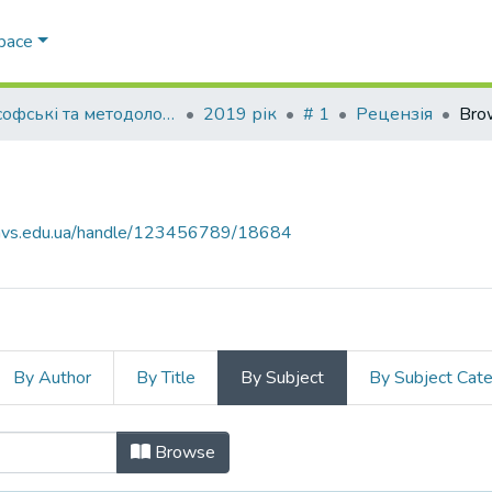
Space
Філософські та методологічні проблеми права
2019 рік
# 1
Рецензія
Bro
.navs.edu.ua/handle/123456789/18684
By Author
By Title
By Subject
By Subject Cat
ject
Browse