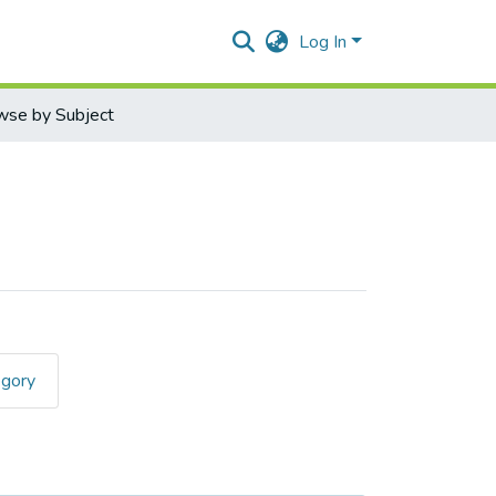
Log In
wse by Subject
egory