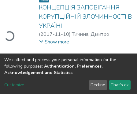
КОНЦЕПЦІЯ ЗАПОБІГАННЯ
КОРУПЦІЙНІЙ ЗЛОЧИННОСТІ В
УКРАЇНІ
(
2017-11-10
)
Тичина, Дмитро
Loading...
Михайлович
Show more
Item
We collect and process your personal information for the
КРИМІНАЛЬНИЙ АНАЛІЗ ЯК
following purposes:
Authentication, Preferences,
Acknowledgement and Statistics
.
ДІЄВИЙ ЗАСІБ ВИКРИТТЯ
КОРУПЦІЙНИХ СХЕМ
Customize
Decline
That's ok
(
2017-11-10
)
Тихонова, Олена
Loading...
Вікторівна
Show more
(current)
«
1
2
3
4
5
»