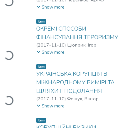
Loading...
Михайлович
Show more
Item
ОКРЕМІ СПОСОБИ
ФІНАНСУВАННЯ ТЕРОРИЗМУ
(
2017-11-10
)
Цюприк, Ігор
Володимирович
Show more
Loading...
Item
УКРАЇНСЬКА КОРУПЦІЯ В
МІЖНАРОДНОМУ ВИМІРІ ТА
ШЛЯХИ ЇЇ ПОДОЛАННЯ
(
2017-11-10
)
Фещук, Віктор
Loading...
Вікторович
;
Петрина, Володимир
Show more
Несторович
Item
КОРУПЦІЙНІ РИЗИКИ