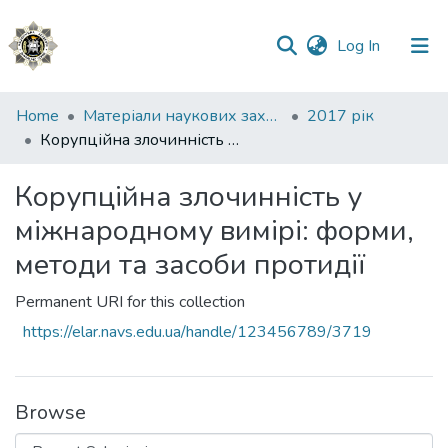
(current)
Log In
Communities
Home
Матеріали наукових заходів
2017 рік
&
Корупційна злочинність у міжнародному вимірі: форми, методи та засоби протидії
Collections
Корупційна злочинність у
All of DSpace
міжнародному вимірі: форми,
Statistics
методи та засоби протидії
Permanent URI for this collection
https://elar.navs.edu.ua/handle/123456789/3719
Browse