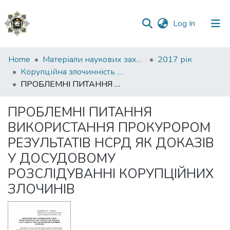
(current)
Log In
Communities
Home
Матеріали наукових заходів
2017 рік
&
Корупційна злочинність у міжнародному вимірі: форми, методи та засоби протидії
Collections
ПРОБЛЕМНІ ПИТАННЯ ВИКОРИСТАННЯ ПРОКУРОРОМ РЕЗУЛЬТАТІВ НСРД ЯК ДОКАЗІВ У ДОСУДОВОМУ РОЗСЛІДУВАННІ КОРУПЦІЙНИХ ЗЛОЧИНІВ
All of DSpace
ПРОБЛЕМНІ ПИТАННЯ
ВИКОРИСТАННЯ ПРОКУРОРОМ
Statistics
РЕЗУЛЬТАТІВ НСРД ЯК ДОКАЗІВ
У ДОСУДОВОМУ
РОЗСЛІДУВАННІ КОРУПЦІЙНИХ
ЗЛОЧИНІВ