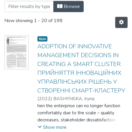
Browsing 2022 рік by Title
Browse
Now showing
1 - 20 of 198
Item
ADOPTION OF INNOVATIVE
MANAGEMENT DECISIONS IN
CREATING A SMART CLUSTER.
ПРИЙНЯТТЯ ІННОВАЦІЙНИХ
УПРАВЛІНСЬКИХ РІШЕНЬ У
СТВОРЕННІ СМАРТ-КЛАСТЕРУ
(
2022
)
BASHYNSKA, Iryna
;
БАШИНСЬКА, Ірина Олександрівна
hen the enterprise can no longer function
;
EISAI, Salah
comfortably due to the scale – quality
;
ЕЙСАЙ, Салах Абу Ісбайха
Алмабрук
decreases, stakeholder dissatisfaction
increases – there is a blocking point, after
Show more