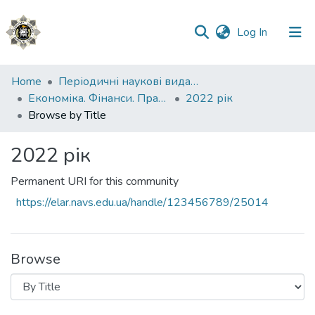
(current)
Log In
Communities
Home
Періодичні наукові видання НАВС
&
Економіка. Фінанси. Право.
2022 рік
Collections
Browse by Title
All of DSpace
2022 рік
Permanent URI for this community
https://elar.navs.edu.ua/handle/123456789/25014
Browse