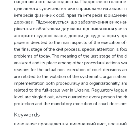
національного законодавства. Підкреслено головне
цивільного судочинства, яке спрямовано на захист п
інтересів фізичних осіб, прав та інтересів юридичних
держави. Підсумовується, що забезпечення викона
рішення є обов’язком держави, від виконання яког
авторитет судової влади, довіри до суду та віри у пр
paper is devoted to the main aspects of the execution of 
the final stage of the civil process, special attention is fo
problems of today. The meaning of the last stage of the c
analyzed and its place among other procedural actions was
reasons for the actual non-execution of court decisions a
are related to the violation of the systematic organization 
implementation both procedurally and organizationally, an
related to the full-scale war in Ukraine. Regulatory legal a
level are singled out, which guarantee every person the rig
protection and the mandatory execution of court decisions
Keywords
виконавче провадження
,
виконавчий лист
,
воєнний