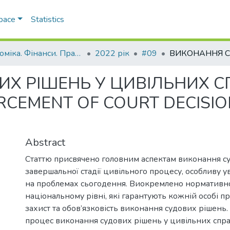
Space
Statistics
Економіка. Фінанси. Право.
2022 рік
#09
Х РІШЕНЬ У ЦИВІЛЬНИХ С
EMENT OF COURT DECISIONS
Abstract
Статтю присвячено головним аспектам виконання с
завершальної стадії цивільного процесу, особливу у
на проблемах сьогодення. Виокремлено нормативно
національному рівні, які гарантують кожній особі п
захист та обов’язковість виконання судових рішень
процес виконання судових рішень у цивільних спра