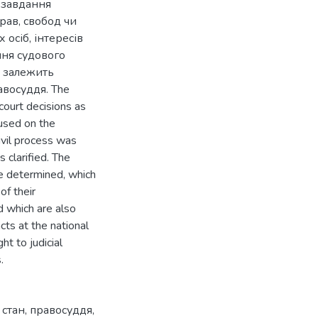
 завдання
рав, свобод чи
 осіб, інтересів
ння судового
о залежить
авосуддя. The
court decisions as
cused on the
ivil process was
 clarified. The
re determined, which
of their
d which are also
cts at the national
ht to judicial
.
 стан
,
правосуддя
,