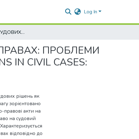
Log In
ВИКОНАННЯ СУДОВИХ РІШЕНЬ У ЦИВІЛЬНИХ СПРАВАХ: ПРОБЛЕМИ СЬОГОДЕННЯ. ENFORCEMENT OF COURT DECISIONS IN CIVIL CASES: TODAY'S PROBLEMS
ПРАВАХ: ПРОБЛЕМИ
 IN CIVIL CASES:
удових рішень як
вагу зорієнтовано
-правові акти на
раво на судовий
. Характеризується
вах відповідно до