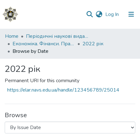
(current)
Log In
Communities
Home
Періодичні наукові видання НАВС
&
Економіка. Фінанси. Право.
2022 рік
Collections
Browse by Date
All of DSpace
2022 рік
Permanent URI for this community
https://elar.navs.edu.ua/handle/123456789/25014
Browse