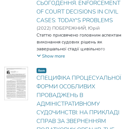
СЬОГОДЕННЯ. ENFORCEMENT
OF COURT DECISIONS IN CIVIL
CASES: TODAY'S PROBLEMS
(
2022
)
ПОБЕРЕЖНИЙ, Юрій
Валерійович
Статтю присвячено головним аспектам
;
POBEREZHNYI, Yurii
виконання судових рішень як
завершальної стадії цивільного
процесу, особливу увагу зорієнтовано
Show more
на проблемах сьогодення.
Виокремлено нормативно-правові акти
Item
на національному рівні, які гарантують
СПЕЦИФІКА ПРОЦЕСУАЛЬНОЇ
кожній особі право на судовий захист
ФОРМИ ОСОБЛИВИХ
та обов’язковість виконання судових
ПРОВАДЖЕНЬ В
рішень. Характеризується процес
АДМІНІСТРАТИВНОМУ
виконання судових рішень у цивільних
справах відповідно до національного
СУДОЧИНСТВІ: НА ПРИКЛАДІ
законодавства. Підкреслено головне
СПРАВ ЗА ЗВЕРНЕННЯМ
завдання цивільного судочинства, яке