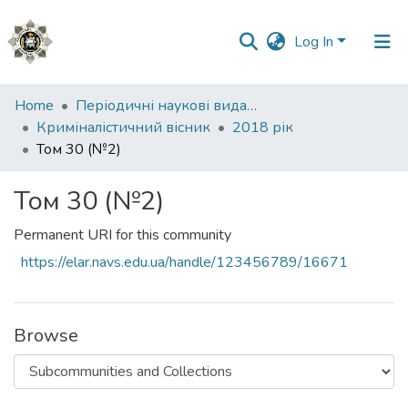
Log In
Communities
Home
Періодичні наукові видання НАВС
&
Криміналістичний вісник
2018 рік
Collections
Том 30 (№2)
All of DSpace
Том 30 (№2)
Statistics
Permanent URI for this community
https://elar.navs.edu.ua/handle/123456789/16671
Browse