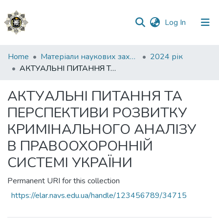
(current)
Log In
Communities
Home
Матеріали наукових заходів
2024 рік
&
АКТУАЛЬНІ ПИТАННЯ ТА ПЕРСПЕКТИВИ РОЗВИТКУ КРИМІНАЛЬНОГО АНАЛІЗУ В ПРАВООХОРОННІЙ СИСТЕМІ УКРАЇНИ
Collections
АКТУАЛЬНІ ПИТАННЯ ТА
All of DSpace
ПЕРСПЕКТИВИ РОЗВИТКУ
Statistics
КРИМІНАЛЬНОГО АНАЛІЗУ
В ПРАВООХОРОННІЙ
СИСТЕМІ УКРАЇНИ
Permanent URI for this collection
https://elar.navs.edu.ua/handle/123456789/34715