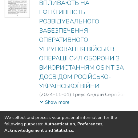
ВПЛИВАЮТЬ НА
ЕФЕКТИВНІСТЬ
РОЗВІДУВАЛЬНОГО
ЗАБЕЗПЕЧЕННЯ
ОПЕРАТИВНОГО
УГРУПОВАННЯ ВІЙСЬК В
ОПЕРАЦІЇ СИЛ ОБОРОНИ З
ВИКОРИСТАННЯМ OSINT ЗА
ДОСВІДОМ РОСІЙСЬКО-
УКРАЇНСЬКОЇ ВІЙНИ
(
2024-11-01
)
Треус Андрій Сергійович
;
Якобчук Ярослав Юрійович
Show more
We collect and process your personal information for the
(current)
«
1
2
3
»
following purposes:
Authentication, Preferences,
Acknowledgement and Statistics
.