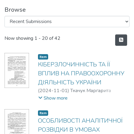
Browse
Recent Submissions
Now showing
1 - 20 of 42
Item
КІБЕРЗЛОЧИННІСТЬ ТА ЇЇ
ВПЛИВ НА ПРАВООХОРОННУ
ДІЯЛЬНІСТЬ УКРАЇНИ
(
2024-11-01
)
Ткачук Маргарита
Геннадіївна
;
Яровий К.В.
Show more
Item
ОСОБЛИВОСТІ АНАЛІТИЧНОЇ
РОЗВІДКИ В УМОВАХ