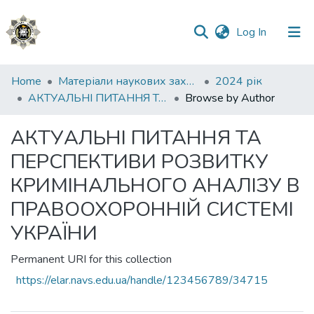
(current)
Log In
Communities
Home
Матеріали наукових заходів
2024 рік
&
АКТУАЛЬНІ ПИТАННЯ ТА ПЕРСПЕКТИВИ РОЗВИТКУ КРИМІНАЛЬНОГО АНАЛІЗУ В ПРАВООХОРОННІЙ СИСТЕМІ УКРАЇНИ
Browse by Author
Collections
АКТУАЛЬНІ ПИТАННЯ ТА
All of DSpace
ПЕРСПЕКТИВИ РОЗВИТКУ
КРИМІНАЛЬНОГО АНАЛІЗУ В
ПРАВООХОРОННІЙ СИСТЕМІ
УКРАЇНИ
Permanent URI for this collection
https://elar.navs.edu.ua/handle/123456789/34715