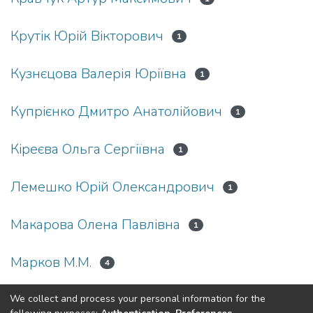
Крутік Юрій Вікторович
1
Кузнєцова Валерія Юріївна
1
Купрієнко Дмитро Анатолійович
1
Кіреєва Ольга Сергіївна
1
Лемешко Юрій Олександрович
1
Макарова Олена Павлівна
1
Марков М.М.
4
We collect and process your personal information for the
(current)
«
1
2
3
»