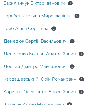
Василинчук Віктор Іванович
1
Горобець Тетяна Мирославівна
1
Гриб Аліна Сергіївна
1
Демедюк Сергій Васильович
1
Денисенко Богдан Анатолійович
1
Долгий Дмитро Максимович
1
Кардашевський Юрій Романович
1
Користін Олександр Євгенійович
1
Кравчук Артур Максимович
1