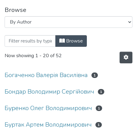
Browse
Browsing АКТУАЛЬНІ ПИТАННЯ ТА П
Browse
Now showing
1 - 20 of 52
Богаченко Валерія Василівна
1
Бондар Володимир Сергійович
1
Буренко Олег Володимирович
1
Буртак Артем Володимирович
1