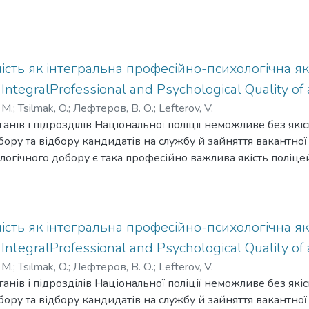
сть як інтегральна професійно-психологічна які
 IntegralProfessional and Psychological Quality of a
 М.
;
Tsilmak, O.
;
Лефтеров, В. О.
;
Lefterov, V.
нів і підрозділів Національної поліції неможливе без які
бору та відбору кандидатів на службу й зайняття вакантної
огічного добору є така професійно важлива якість поліцей
я є висвітленняосновнихположень дисциплінованості як і
сті поліцейського. Методологія. Унауковому дослідженні в
налізу, синтезу, індукції, дедукції, наукової абстракції, уз
ня, класифікації) ізагальнотеоретичних (формалізації, аксі
сть як інтегральна професійно-психологічна які
одів. Наукова новизна:уточнено зміст дефініції «дисциплін
 IntegralProfessional and Psychological Quality of a
сійно-психологічною якістю, яка визначає здатність осо
 М.
;
Tsilmak, O.
;
Лефтеров, В. О.
;
Lefterov, V.
правових актів і підпорядковуватися загальнодержавним 
нів і підрозділів Національної поліції неможливе без які
м і правилам поведінки. Обґрунтовано інтегральність дисци
бору та відбору кандидатів на службу й зайняття вакантної
взаємообумовлена її світоглядом, установками, мотивацією