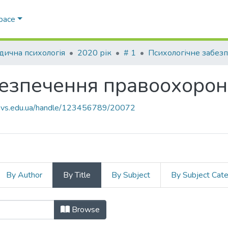
Space
ична психологія
2020 рік
# 1
езпечення правоохоронн
.navs.edu.ua/handle/123456789/20072
By Author
By Title
By Subject
By Subject Cat
безпечення правоохоронної діяльн
Browse