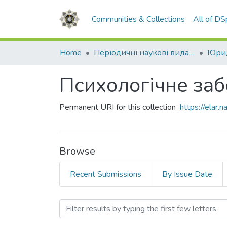
Communities & Collections
All of D
Home
Періодичні наукові видання НАВС
Юрид
Психологічне заб
Permanent URI for this collection
https://elar
Browse
Recent Submissions
By Issue Date
Browsing Психологічне за