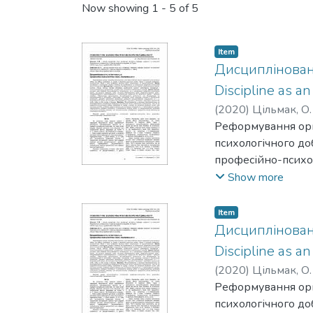
Now showing
1 - 5 of 5
Item
Дисципліновані
Discipline as an
(
2020
)
Цільмак, О.
Реформування орга
психологічного до
професійно-психол
Метою дослідженн
Show more
психологічної яко
загальнологічних (а
Item
аналогії,моделюван
Дисципліновані
дедуктивного) мет
Discipline as an
інтегральноюпрофе
(
2020
)
Цільмак, О.
вимог нормативно-
Реформування орга
діяльнісним норма
психологічного до
детермінована та 