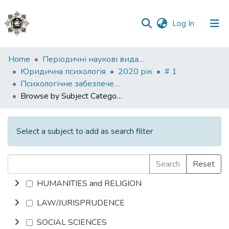
(current)
Log In
Communities
Home
Періодичні наукові видання НАВС
&
Юридична психологія
2020 рік
# 1
Collections
Психологічне забезпечення правоохоронної діяльності
Browse by Subject Category
All of DSpace
Select a subject to add as search filter
Search
Reset
HUMANITIES and RELIGION
LAW/JURISPRUDENCE
SOCIAL SCIENCES