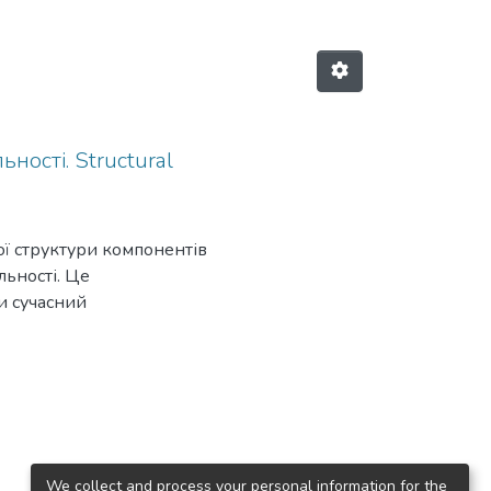
ності. Structural
ої структури компонентів
льності. Це
и сучасний
япоставлених завдань, з метою
нтів готовності слідчого до
 порівняння, узагальнення
на полягає втому, що:
професійної діяльності, з
зслідування; уперше
а як пусковий механізм
We collect and process your personal information for the