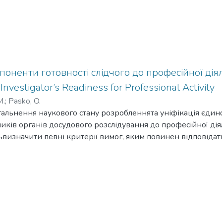
поненти готовності слідчого до професійної діяль
nvestigator’s Readiness for Professional Activity
М.
;
Pasko, O.
агальнення наукового стану розробленнята уніфікація єдин
ників органів досудового розслідування до професійної дія
визначити певні критерії вимог, яким повинен відповідат
ний та компетентний слідчий. Методологія. Для виконанн
глядів, уточнення змісту окремих понять, сутності компоне
ності використано теоретичні методи дослідження: аналіз,
их і дослідних даних, систематизацію тощо. Наукова новиз
турні елементи,які є компонентами готовності слідчого до 
іональних обов’язків працівників органів досудового ро
значати мотиваційний компонент не як окремий елемент, 