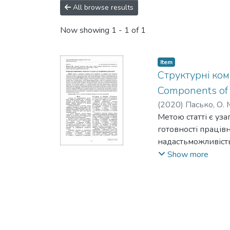
All browse results
Now showing
1 - 1 of 1
Item
Структурні ком
Components of I
(
2020
)
Пасько, О. 
Метою статті є уз
готовності праців
надастьможливість
висококваліфікова
Show more
вивчення різних по
професійної діяль
науково-теоретичн
удосконалено струк
урахуванням функц
запропоновано ви