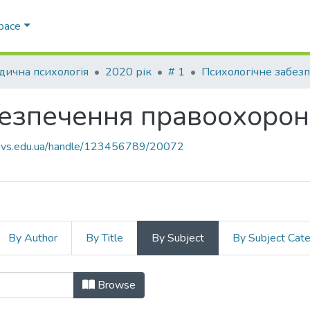
Space
ична психологія
2020 рік
# 1
езпечення правоохоронн
.navs.edu.ua/handle/123456789/20072
By Author
By Title
By Subject
By Subject Cat
абезпечення правоохоронної діяльн
Browse