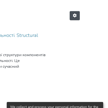
ності. Structural
ої структури компонентів
льності. Це
и сучасний
япоставлених завдань, з метою
нтів готовності слідчого до
 порівняння, узагальнення
на полягає втому, що:
професійної діяльності, з
зслідування; уперше
а як пусковий механізм
We collect and process your personal information for the