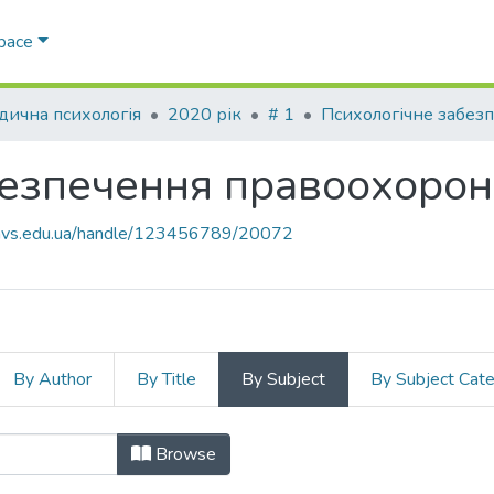
Space
ична психологія
2020 рік
# 1
езпечення правоохоронн
.navs.edu.ua/handle/123456789/20072
By Author
By Title
By Subject
By Subject Cat
безпечення правоохоронної діяльно
Browse