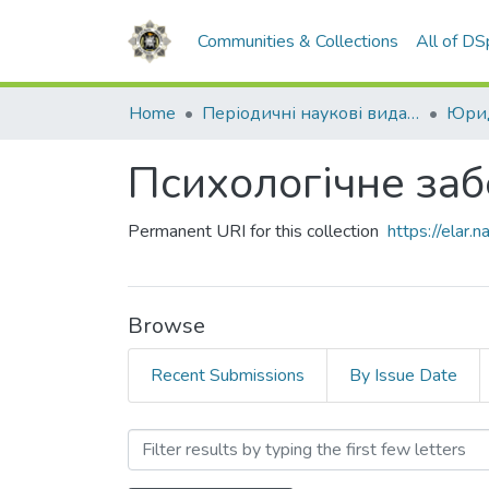
Communities & Collections
All of D
Home
Періодичні наукові видання НАВС
Юрид
Психологічне заб
Permanent URI for this collection
https://elar
Browse
Recent Submissions
By Issue Date
Browsing Психологічне за