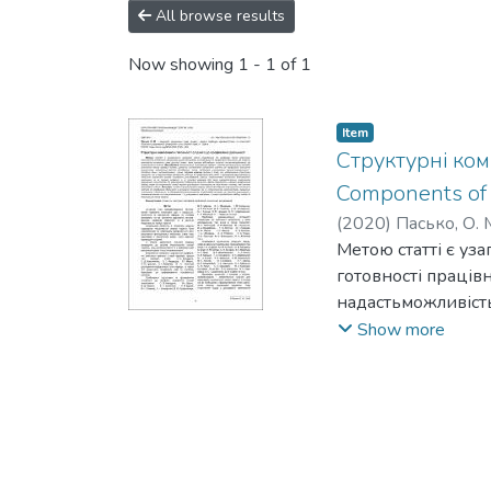
All browse results
Now showing
1 - 1 of 1
Item
Структурні ком
Components of I
(
2020
)
Пасько, О. 
Метою статті є уз
готовності праців
надастьможливість
висококваліфікова
Show more
вивчення різних по
професійної діяль
науково-теоретичн
удосконалено струк
урахуванням функц
запропоновано ви