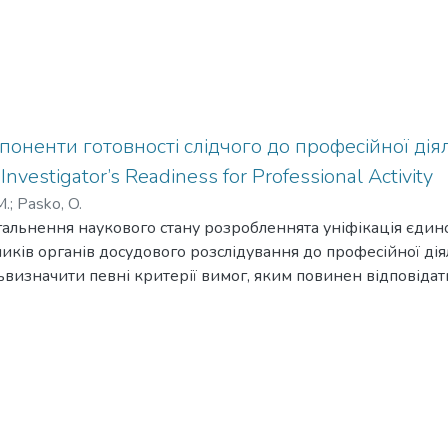
поненти готовності слідчого до професійної діяль
nvestigator’s Readiness for Professional Activity
М.
;
Pasko, O.
агальнення наукового стану розробленнята уніфікація єдин
ників органів досудового розслідування до професійної дія
визначити певні критерії вимог, яким повинен відповідат
ний та компетентний слідчий. Методологія. Для виконанн
глядів, уточнення змісту окремих понять, сутності компоне
ності використано теоретичні методи дослідження: аналіз,
их і дослідних даних, систематизацію тощо. Наукова новиз
турні елементи,які є компонентами готовності слідчого до 
іональних обов’язків працівників органів досудового ро
значати мотиваційний компонент не як окремий елемент, 