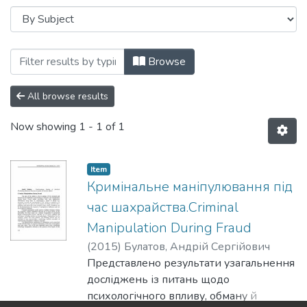
Browsing Психологія оперативно-розшук
Browse
All browse results
Now showing
1 - 1 of 1
Item
Кримінальне маніпулювання під
час шахрайства.Criminal
Manipulation During Fraud
(
2015
)
Булатов, Андрій Сергійович
Представлено результати узагальнення
досліджень із питань щодо
психологічного впливу, обману й