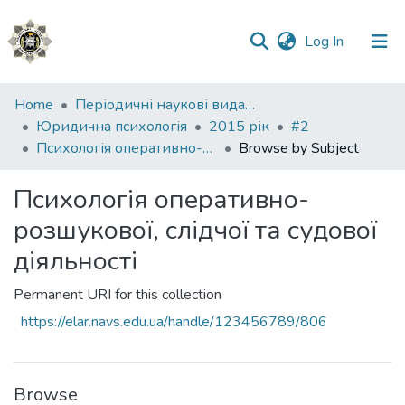
(current)
Log In
Communities
Home
Періодичні наукові видання НАВС
&
Юридична психологія
2015 рік
#2
Collections
Психологія оперативно-розшукової, слідчої та судової діяльності
Browse by Subject
All of DSpace
Психологія оперативно-
розшукової, слідчої та судової
діяльності
Permanent URI for this collection
https://elar.navs.edu.ua/handle/123456789/806
Browse