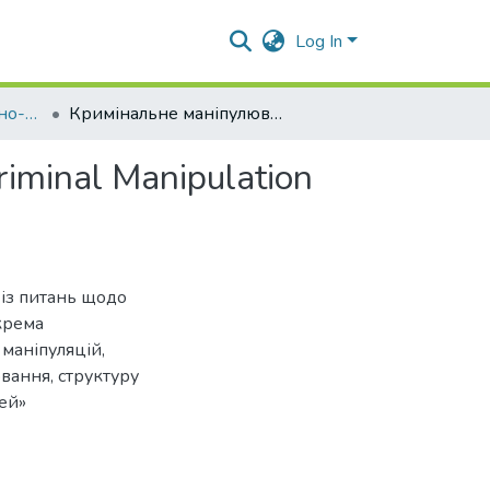
Log In
Психологія оперативно-розшукової, слідчої та судової діяльності
Кримінальне маніпулювання під час шахрайства.Criminal Manipulation During Fraud
minal Manipulation
із питань щодо
крема
маніпуляцій,
вання, структуру
ей»