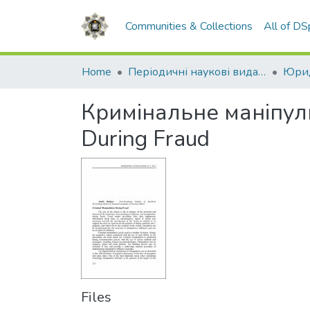
Communities & Collections
All of D
Home
Періодичні наукові видання НАВС
Юрид
Кримінальне маніпулю
During Fraud
Files