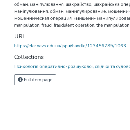
обман
,
маніпулювання
,
шахрайство
,
шахрайська опе
маніпулювання
,
обман
,
манипулирование
,
мошеннич
мошенническая операция
,
«мишени» манипулирова
manipulation
,
fraud
,
fraudulent operation
,
the manipulation
URI
https://elar.navs.edu.ua/jspui/handle/123456789/1063
Collections
Психологія оперативно-розшукової, слідчої та судово
Full item page