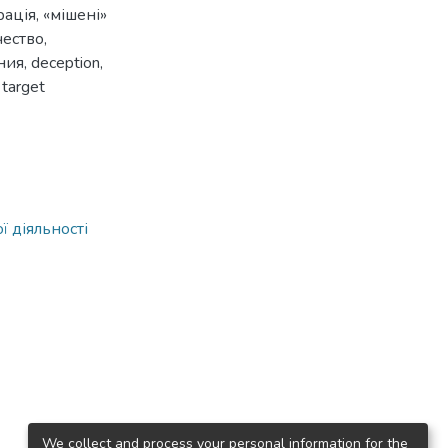
рація
,
«мішені»
ество
,
ния
,
deception
,
 target
ї діяльності
We collect and process your personal information for the