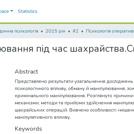
Space
Statistics
ична психологія
2015 рік
#2
вання під час шахрайства.Cri
Abstract
Представлено результати узагальнення досліджень 
психологічного впливу, обману й маніпулювання, зо
кримінального маніпулювання. Розглянуто причини 
механізми, методи та прийоми здійснення маніпулю
шахрайських операцій. Вивчено особливості «мішен
маніпулятивного впливу.
Keywords