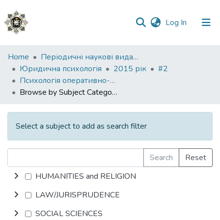
(current)
Log In
Communities
Home
Періодичні наукові видання НАВС
&
Юридична психологія
2015 рік
#2
Collections
Психологія оперативно-розшукової, слідчої та судової діяльності
Browse by Subject Category
All of DSpace
Select a subject to add as search filter
Search
Reset
HUMANITIES and RELIGION
LAW/JURISPRUDENCE
SOCIAL SCIENCES