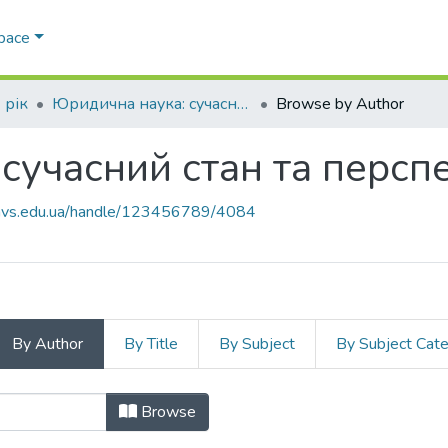
Space
 рік
Юридична наука: сучасний стан та перспективи розвитку
Browse by Author
сучасний стан та персп
.navs.edu.ua/handle/123456789/4084
By Author
By Title
By Subject
By Subject Cat
: сучасний стан та перспективи р
Browse