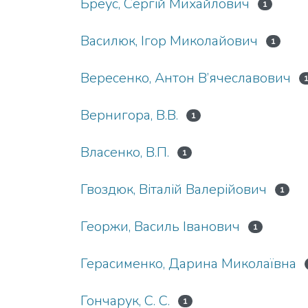
Бреус, Сергій Михайлович
1
Василюк, Ігор Миколайович
1
Вересенко, Антон В’ячеславович
Вернигора, В.В.
1
Власенко, В.П.
1
Гвоздюк, Віталій Валерійович
1
Георжи, Василь Іванович
1
Герасименко, Дарина Миколаївна
Гончарук, С. С.
1