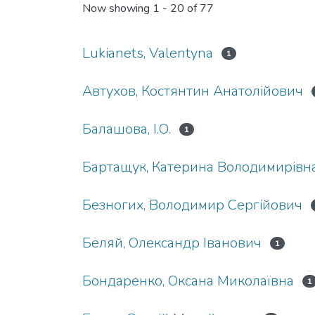
Now showing
1 - 20 of 77
Lukianets, Valentyna
1
Автухов, Костянтин Анатолійович
Балашова, І.О.
1
Бартащук, Катерина Володимирівн
Безногих, Володимир Сергійович
Беляй, Олександр Іванович
1
Бондаренко, Оксана Миколаївна
1