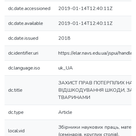
dc.date.accessioned
2019-01-14T12:40:11Z
dc.date.available
2019-01-14T12:40:11Z
dc.date.issued
2018
dc.identifier.uri
https://elar.navs.edu.ua/jspui/han
dc.language.iso
uk_UA
ЗАХИСТ ПРАВ ПОТЕРПІЛИХ НА
dc.title
ВІДШКОДУВАННЯ ШКОДИ, ЗА
ТВАРИНАМИ
dc.type
Article
Збірники наукових праць, матер
local.vid
(семінарів, круглих столів).