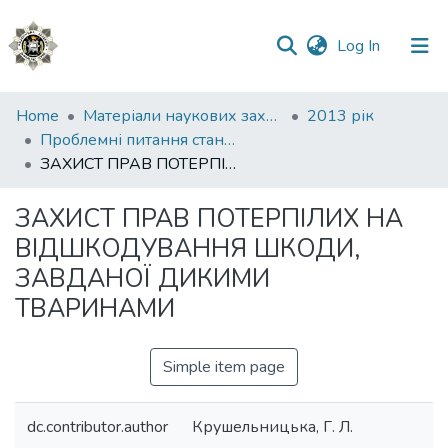
(current)
Log In
Communities
Home
Матеріали наукових заходів
2013 рік
&
Проблемні питання стану дотримання захисту прав людини в Україні
Collections
ЗАХИСТ ПРАВ ПОТЕРПІЛИХ НА ВІДШКОДУВАННЯ ШКОДИ, ЗАВДАНОЇ ДИКИМИ ТВАРИНАМИ
All of DSpace
ЗАХИСТ ПРАВ ПОТЕРПІЛИХ НА
ВІДШКОДУВАННЯ ШКОДИ,
Statistics
ЗАВДАНОЇ ДИКИМИ
ТВАРИНАМИ
Simple item page
dc.contributor.author
Крушельницька, Г. Л.