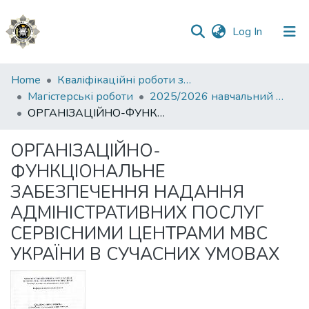
(current)
Log In
Communities
Home
Кваліфікаційні роботи здобувачів вищої освіти
&
Магістерські роботи
2025/2026 навчальний рік
Collections
ОРГАНІЗАЦІЙНО-ФУНКЦІОНАЛЬНЕ ЗАБЕЗПЕЧЕННЯ НАДАННЯ АДМІНІСТРАТИВНИХ ПОСЛУГ СЕРВІСНИМИ ЦЕНТРАМИ МВС УКРАЇНИ В СУЧАСНИХ УМОВАХ
All of DSpace
ОРГАНІЗАЦІЙНО-
ФУНКЦІОНАЛЬНЕ
Statistics
ЗАБЕЗПЕЧЕННЯ НАДАННЯ
АДМІНІСТРАТИВНИХ ПОСЛУГ
СЕРВІСНИМИ ЦЕНТРАМИ МВС
УКРАЇНИ В СУЧАСНИХ УМОВАХ