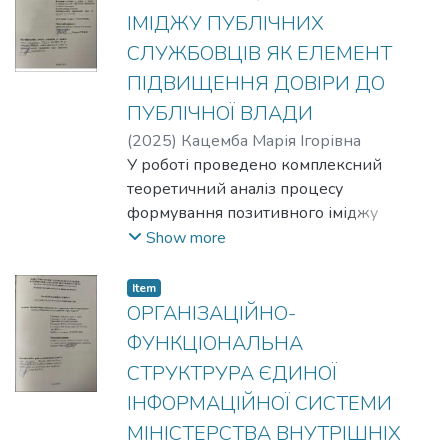
політики, зокрема детально
ІМІДЖУ ПУБЛІЧНИХ
проаналізовано діяльність Міністерства
СЛУЖБОВЦІВ ЯК ЕЛЕМЕНТ
соціальної політики, сім’ї та єдності
ПІДВИЩЕННЯ ДОВІРИ ДО
України. Особливу увагу приділено
гендерним аспектам, механізмам
ПУБЛІЧНОЇ ВЛАДИ
запобігання домашньому насильству та
(
2025
)
Кацемба Марія Ігорівна
протидії торгівлі людьми. Описано
У роботі проведено комплексний
європейські стандарти та досвід
теоретичний аналіз процесу
міжнародних організацій як орієнтири
формування позитивного іміджу
для модернізації вітчизняної системи
публічних службовців як стратегічного
Show more
соціального захисту.
інструменту підвищення довіри до
публічної влади. Досліджено сутність та
Item
структуру іміджу, а також його
ОРГАНІЗАЦІЙНО-
взаємозв’язок із легітимністю
ФУНКЦІОНАЛЬНА
управлінських рішень у сучасних
СТРУКТРУРА ЄДИНОЇ
умовах трансформації системи
ІНФОРМАЦІЙНОЇ СИСТЕМИ
державного управління. Особливу увагу
приділено нормативно-правовому
МІНІСТЕРСТВА ВНУТРІШНІХ