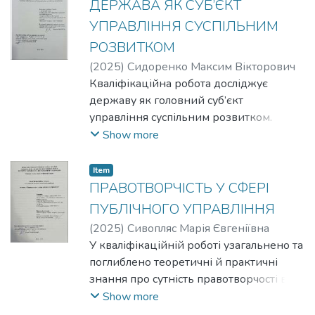
орієнтирів у діяльності публічних
ДЕРЖАВА ЯК СУБ’ЄКТ
внутрішніх чинників на його
службовців.
УПРАВЛІННЯ СУСПІЛЬНИМ
формування та розвиток, а також
РОЗВИТКОМ
запропоновано практичні рекомендації
щодо удосконалення механізмів
(
2025
)
Сидоренко Максим Вікторович
реалізації інноваційного лідерства в
Кваліфікаційна робота досліджує
умовах сучасних викликів.
державу як головний суб’єкт
управління суспільним розвитком.
Проаналізовано теоретичні засади,
Show more
взаємодію з громадянським
суспільством, роль управлінських
Item
інститутів. Особливу увагу приділено
ПРАВОТВОРЧІСТЬ У СФЕРІ
викликам воєнного часу, економічної
ПУБЛІЧНОГО УПРАВЛІННЯ
трансформації, відновлення територій
(
2025
)
Сивопляс Марія Євгеніївна
та зміцнення суспільної стійкості.
У кваліфікаційній роботі узагальнено та
Запропоновано рекомендації щодо
поглиблено теоретичні й практичні
вдосконалення державного управління
знання про сутність правотворчості в
в Україні на основі світового досвіду та
системі публічного управління, з’ясовано
Show more
окреслено перспективи розвитку.
принципи, функції та форми