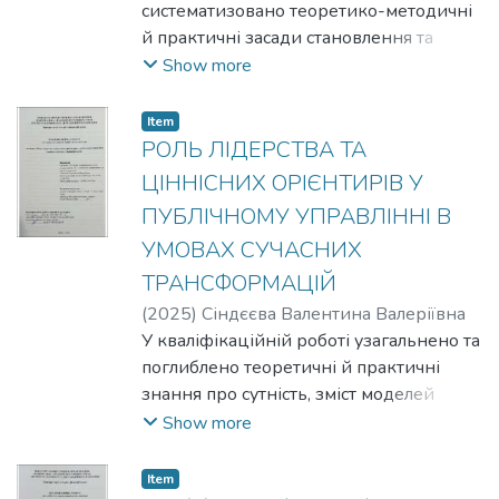
систематизовано теоретико-методичні
й практичні засади становлення та
розвитку інноваційного лідерства в
Show more
системі публічного управління України в
умовах глобальних трансформацій.
Item
Розкрито сутність, зміст і специфіку
РОЛЬ ЛІДЕРСТВА ТА
інноваційного лідерства в публічній
ЦІННІСНИХ ОРІЄНТИРІВ У
сфері, визначено його ключові
ПУБЛІЧНОМУ УПРАВЛІННІ В
характеристики, принципи та базові
УМОВАХ СУЧАСНИХ
категорії. Обґрунтовано роль
інноваційного лідерства як
ТРАНСФОРМАЦІЙ
системоутворювального чинника
(
2025
)
Сіндєєва Валентина Валеріївна
підвищення ефективності та
У кваліфікаційній роботі узагальнено та
стабільності функціонування органів
поглиблено теоретичні й практичні
публічної влади на національному,
знання про сутність, зміст моделей
регіональному та місцевому рівнях.
управління в умовах воєнного стану,
Show more
Виокремлено основні напрями
цифровізації, децентралізації, а також
впровадження інноваційного
зростанням значущості ціннісних
Item
лідерства, визначено вплив зовнішніх і