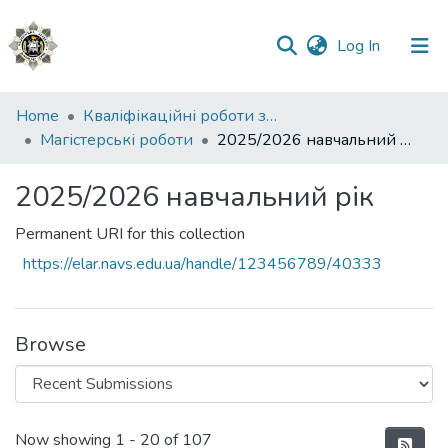
(current)
Log In
Communities
Home
Кваліфікаційні роботи здобувачів вищої освіти
&
Магістерські роботи
2025/2026 навчальний рік
Collections
2025/2026 навчальний рік
All of DSpace
Permanent URI for this collection
Statistics
https://elar.navs.edu.ua/handle/123456789/40333
Browse
Recent Submissions
Now showing
1 - 20 of 107