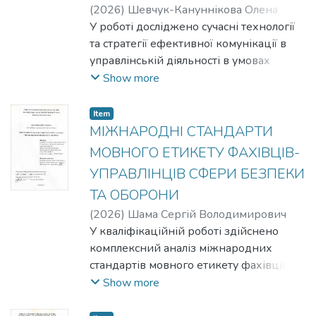
проблеми імплементації мовної
(
2026
)
Шевчук-Кануннікова Олена
політики в Україні. Окрім цього,
Олександрівна
У роботі досліджено сучасні технології
запропоновано шляхи вдосконалення з
та стратегії ефективної комунікації в
урахуванням європейських стандартів.
управлінській діяльності в умовах
цифрової трансформації.
Show more
Проаналізовано теоретичні засади
управлінської комунікації, її роль у
Item
системі публічного управління та вплив
МІЖНАРОДНІ СТАНДАРТИ
інформаційно-комунікаційних
МОВНОГО ЕТИКЕТУ ФАХІВЦІВ-
технологій і штучного інтелекту на
УПРАВЛІНЦІВ СФЕРИ БЕЗПЕКИ
процеси прийняття рішень.
ТА ОБОРОНИ
Охарактеризовано організаційно-
правові аспекти комунікаційної
(
2026
)
Шама Сергій Володимирович
діяльності органів влади та можливості
У кваліфікаційній роботі здійснено
електронної демократії. Запропоновано
комплексний аналіз міжнародних
рекомендації щодо підвищення
стандартів мовного етикету фахівців-
ефективності комунікаційних стратегій.
управлінців сфери безпеки та оборони
Show more
в умовах розширення міжнародного
співробітництва України та