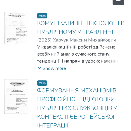
Item
КОМУНІКАТИВНІ ТЕХНОЛОГІЇ В
ПУБЛІЧНОМУ УПРАВЛІННІ
(
2026
)
Харчук Максим Михайлович
У кваліфікаційній роботі здійснено
всебічний аналіз сучасного стану,
тенденцій і напрямів удосконалення
комунікативних процесів у системі
Show more
публічного управління, а також
визначення потенціалу впровадження
Item
інноваційних комунікаційних
ФОРМУВАННЯ МЕХАНІЗМІВ
технологій для підвищення
ПРОФЕСІЙНОЇ ПІДГОТОВКИ
ефективності, прозорості та відкритості
ПУБЛІЧНИХ СЛУЖБОВЦІВ У
діяльності органів державної влади й
КОНТЕКСТІ ЄВРОПЕЙСЬКОЇ
місцевого самоврядування; досліджено
механізми, інструменти й методи їх
ІНТЕГРАЦІЇ