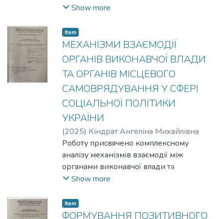
безпеки, визначено роль держави у
євроінтеграції та воєнного стану.
Show more
формуванні та реалізації інформаційної
Проаналізовано понятійно-
політики, досліджено адміністративно-
категоріальний апарат, визначено ролі
Item
правові механізми регулювання
суб’єктів управління та нормативно-
МЕХАНІЗМИ ВЗАЄМОДІЇ
інформаційної сфери, узагальнено
правове забезпечення кадрової
ОРГАНІВ ВИКОНАВЧОЇ ВЛАДИ
зарубіжний досвід публічного
політики. Проведено порівняльний
управління інформаційною безпекою.
ТА ОРГАНІВ МІСЦЕВОГО
аналіз систем державної служби країн
САМОВРЯДУВАННЯ У СФЕРІ
ЄС та визначено пріоритетні напрями
модернізації українського державного
СОЦІАЛЬНОЇ ПОЛІТИКИ
апарату.
УКРАЇНИ
(
2025
)
Кіндрат Ангеліна Михайлівна
Роботу присвячено комплексному
аналізу механізмів взаємодії між
органами виконавчої влади та
місцевого самоврядування у сфері
Show more
соціальної політики України. У
дослідженні визначено роль та систему
Item
суб’єктів формування соціальної
ФОРМУВАННЯ ПОЗИТИВНОГО