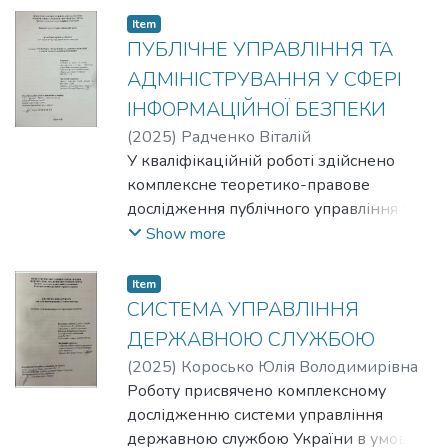
правотворчого процесу, розкрито
Item
інституційно-організаційні особливості
ПУБЛІЧНЕ УПРАВЛІННЯ ТА
правотворчого процесу у сфері
АДМІНІСТРУВАННЯ У СФЕРІ
публічного управління, висвітлено
ІНФОРМАЦІЙНОЇ БЕЗПЕКИ
стандарти, проблеми правотворчої
(
2025
)
Радченко Віталій
діяльності органів публічного
Олександрович
У кваліфікаційній роботі здійснено
управління та шляхи їх вирішення.
комплексне теоретико-правове
дослідження публічного управління та
адміністрування у сфері інформаційної
Show more
безпеки України, проаналізовано
сутність інформації як соціальної та
Item
правової категорії, розкрито основні
СИСТЕМА УПРАВЛІННЯ
наукові підходи до розуміння поняття
ДЕРЖАВНОЮ СЛУЖБОЮ
«інформаційна безпека», визначено її
(
2025
)
Коросько Юлія Володимирівна
місце у системі національної безпеки
Роботу присвячено комплексному
держави, охарактеризовано елементи
дослідженню системи управління
системи забезпечення інформаційної
державною службою України в умовах