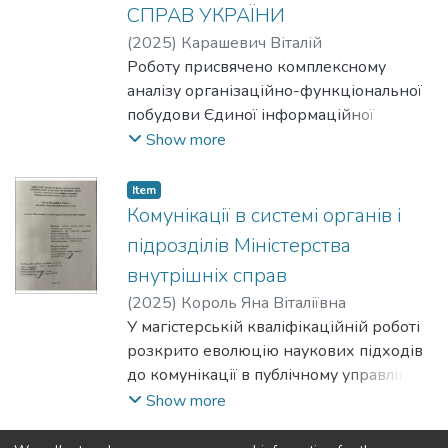
забезпеченню іміджевої політики та
СПРАВ УКРАЇНИ
ролі професійної етики, прозорості й
(
2025
)
Карашевич Віталій
підзвітності у формуванні суспільного
Володимирович
Роботу присвячено комплексному
сприйняття службовців.
аналізу організаційно-функціональної
побудови Єдиної інформаційної
системи МВС України в умовах
Show more
цифровізації публічного управління. У
дослідженні розкрито правові засади
Item
функціонування системи, визначено
Комунікації в системі органів і
ролі її суб’єктів та механізми інтеграції
підрозділів Міністерства
ресурсів Національної поліції, ДМС,
внутрішніх справ
ДСНС та Держприкордонслужби.
(
2025
)
Король Яна Віталіївна
У магістерській кваліфікаційній роботі
розкрито еволюцію наукових підходів
до комунікації в публічному управлінні,
визначено сутність, функції та
Show more
особливості комунікаційних процесів у
діяльності органів влади.