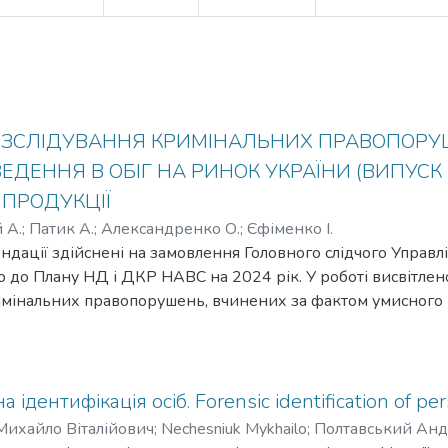
ОЗСЛІДУВАННЯ КРИМІНАЛЬНИХ ПРАВОПОРУ
ЕДЕННЯ В ОБІГ НА РИНОК УКРАЇНИ (ВИПУСК 
 ПРОДУКЦІЇ
 А.
;
Патик А.
;
Александренко О.
;
Єфіменко І.
дації здійснені на замовлення Головного слідчого Управлі
о до Плану НД і ДКР НАВС на 2024 рік. У роботі висвітлен
имінальних правопорушень, вчинених за фактом умисного 
а ринок України) небезпечної продукції. Видання орієнтов
ування Національної поліції України та здобувачів вищої о
вами навчання, що належать до сфери управління МВС Ук
ідентифікація осіб. Forensic identification of pe
ихайло Віталійович
;
Nechesniuk Mykhailo
;
Полтавський Анд