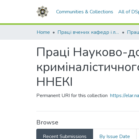
Communities & Collections
All of D
Home
Праці вчених кафедр і лабораторій
Праці Науково-до
криміналістичног
ННЕКІ
Permanent URI for this collection
https://elar
Browse
Recent Submissions
By Issue Date