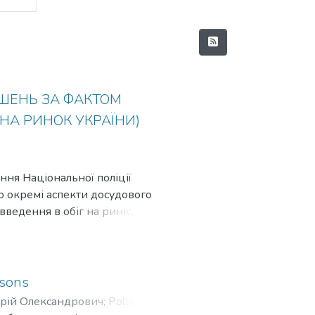
ШЕНЬ ЗА ФАКТОМ
НА РИНОК УКРАЇНИ)
ння Національної поліції
о окремі аспекти досудового
введення в обіг на ринку
ане на працівників органів
світи закладах вищої освіти із
раїни.
rsons
рій Олександрович
;
Poltavskyy