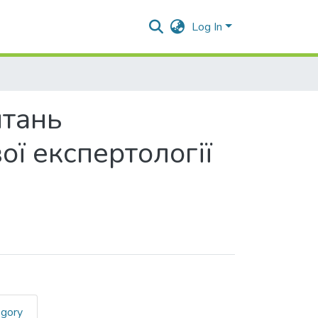
Log In
итань
ої експертології
egory