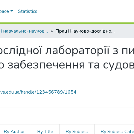
Space
Statistics
Праці навчально-наукового експертно-криміналістичного інституту (ННІ №2)
Праці Науково-дослідної лабораторії з питань криміналістичного забезпечення та судової експертології ННЕКІ
слідної лабораторії з п
о забезпечення та судов
.navs.edu.ua/handle/123456789/1654
By Author
By Title
By Subject
By Subject Cat