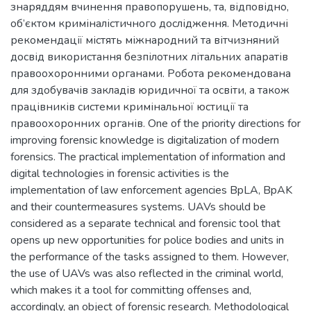
знаряддям вчинення правопорушень, та, відповідно,
об’єктом криміналістичного дослідження. Методичні
рекомендації містять міжнародний та вітчизняний
досвід використання безпілотних літальних апаратів
правоохоронними органами. Робота рекомендована
для здобувачів закладів юридичної та освіти, а також
працівників системи кримінальної юстиції та
правоохоронних органів. One of the priority directions for
improving forensic knowledge is digitalization of modern
forensics. The practical implementation of information and
digital technologies in forensic activities is the
implementation of law enforcement agencies BpLA, BpAK
and their countermeasures systems. UAVs should be
considered as a separate technical and forensic tool that
opens up new opportunities for police bodies and units in
the performance of the tasks assigned to them. However,
the use of UAVs was also reflected in the criminal world,
which makes it a tool for committing offenses and,
accordingly, an object of forensic research. Methodological