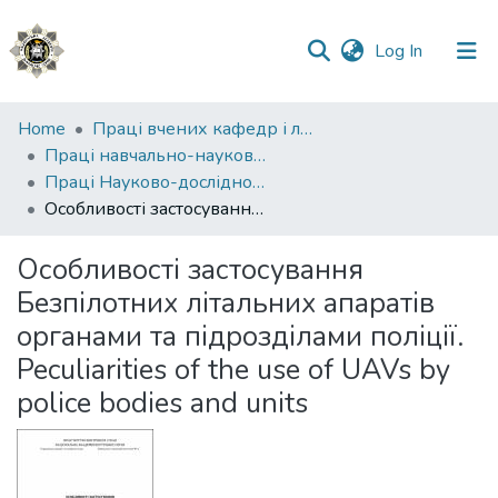
(current)
Log In
Communities
Home
Праці вчених кафедр і лабораторій
&
Праці навчально-наукового експертно-криміналістичного інституту (ННІ №2)
Collections
Праці Науково-дослідної лабораторії з питань криміналістичного забезпечення та судової експертології ННЕКІ
Особливості застосування Безпілотних літальних апаратів органами та підрозділами поліції. Peculiarities of the use of UAVs by police bodies and units
All of DSpace
Особливості застосування
Statistics
Безпілотних літальних апаратів
органами та підрозділами поліції.
Peculiarities of the use of UAVs by
police bodies and units