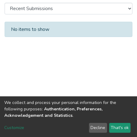
Recent Submissions
No items to show
We collect and process your personal information for the
following purposes:
Authentication, Preferences,
Acknowledgement and Statistics
.
DSpace software
copyright © 2002-2026
LYRASIS
Customize
Decline
That's ok
Cookie settings
Send Feedback