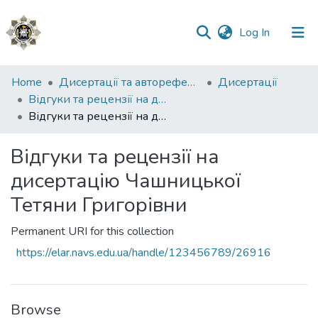
(current)
Log In
Communities
Home
Дисертації та автореферати
Дисертації
&
Відгуки та рецензії на дисертації
Collections
Відгуки та рецензії на дисертацію Чашницької Тетяни Григорівни
All of DSpace
Відгуки та рецензії на
дисертацію Чашницької
Statistics
Тетяни Григорівни
Permanent URI for this collection
https://elar.navs.edu.ua/handle/123456789/26916
Browse