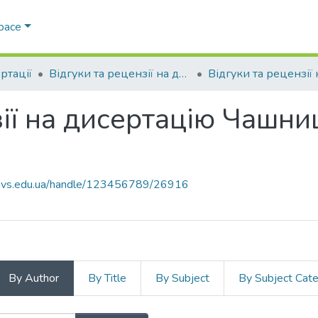
Space
ртації
Відгуки та рецензії на дисертації
зії на дисертацію Чашни
.navs.edu.ua/handle/123456789/26916
By Author
By Title
By Subject
By Subject Cat