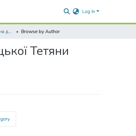
Log In
Відгуки та рецензії на дисертацію Чашницької Тетяни Григорівни
Browse by Author
цької Тетяни
egory