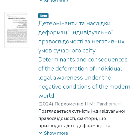
індивідуальної правосвідомості та
Show more
формують установки на протиправну
корупційну поведінку або сприяють їх
Item
реалізації, позначаються можливості
Детермінанти та наслідки
запобігання такій поведінці.
деформації індивідуальної
Обґрунтовано висновок, що
правосвідомості за негативних
корупційна поведінка є результатом
умов сучасного світу.
складної взаємодії соціальних і
біологічних факторів, дія яких
Determinants and consequences
корегується конкретними відносинами,
of the deformation of individual
в які особа потрапляє. Найголовніше у
legal awareness under the
боротьбі з корупцією – невідворотність
negative conditions of the modern
покарання. Зменшити прояви корупції
в суспільстві можна шляхом
world
формувавши принципово іншої
(
2024
)
Пархоменко Н.М.
;
Parkhomenko
системи цінностей на основі високого
N.M.
Розглядається сутність індивідуальної
;
Тимошенко Віра Іванівна
;
рівня правосвідомості, контролю за
Tymoshenko V.I.
правосвідомості, фактори, що
законотворчою, виконавчою діяльністю
призводять до її деформації, та
органів влади, невідворотності
наслідки, які при цьому настають.
Show more