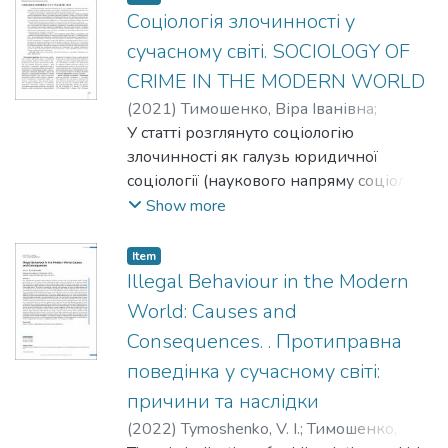
точ- ки зору абсолютної теорії
Соціологія злочинності у
злочинець має бути покараний лише
сучасному світі. SOCIOLOGY OF
тому, що він здійснив злочин. Або ж
CRIME IN THE MODERN WORLD
злочинець підлягає покаранню заради
(
2021
)
Тимошенко, Віра Іванівна
;
торжества абсолютної ідеї. Будь-яка
Tymoshenko, V.I.
У статті розглянуто соціологію
інша мета покарання не має значення.
злочинності як галузь юридичної
Представники відносних теорій
соціології (наукового напряму соціології
покарання знаходили виправдання та
і правознавства), що досліджує
Show more
мету покарання не в ньому самому, а в
злочинність із погляду на юридичний,
тих ре- зультатах, які мають ним
соціологічний, психологічний,
досягатися. Це може бути залякування,
Item
психіатричний, антропологічний та інші
Illegal Behaviour in the Modern
психологічний примус, виправлення,
підходи.
попередження інших злочинів тощо.
World: Causes and
Покарання розглядається як спосіб
Consequences. . Протиправна
впливу на свідомість злочин- ця, воно
поведінка у сучасному світі:
має усунути злочинну волю останнього.
причини та наслідки
(
2022
)
Tymoshenko, V. I.
;
Тимошенко,