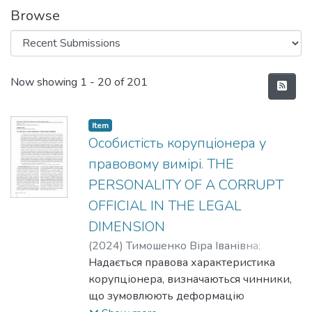
Browse
Recent Submissions
Now showing
1 - 20 of 201
Item
Особистість корупціонера у
правовому вимірі. THE
PERSONALITY OF A CORRUPT
OFFICIAL IN THE LEGAL
DIMENSION
(
2024
)
Тимошенко Віра Іванівна
;
Tymoshenko V.I.
Надається правова характеристика
корупціонера, визначаються чинники,
що зумовлюють деформацію