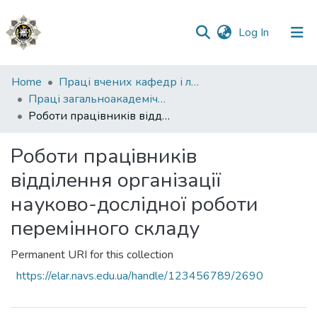
(current)
Log In
Communities
Home
Праці вчених кафедр і лабораторій
&
Праці загальноакадемічних кафедр
Collections
Роботи працівників відділення організації науково-дослідної роботи перемінного складу
All of DSpace
Роботи працівників
відділення організації
Statistics
науково-дослідної роботи
перемінного складу
Permanent URI for this collection
https://elar.navs.edu.ua/handle/123456789/2690