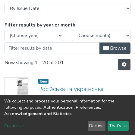
Browsing Роботи працівників відділенн
Filter results by year or month
Browse
Now showing
1 - 20 of 201
Item
Російська та українська
політична думка ХІ-ХІХ сторіч
We collect and process your personal information for the
про верховну владу в державі.
following purposes:
Authentication, Preferences,
Acknowledgement and Statistics
.
(
1991
)
Тимошенко, Віра Іванівна
;
Tymoshenko, Vira
Аналізуються погляди мислителів
Customize
Decline
That's ok
минулого щодо влади в державі.