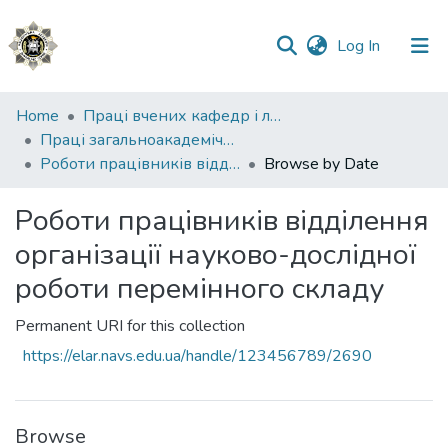
(current)
Log In
Communities
Home
Праці вчених кафедр і лабораторій
&
Праці загальноакадемічних кафедр
Collections
Роботи працівників відділення організації науково-дослідної роботи перемінного складу
Browse by Date
All of DSpace
Роботи працівників відділення
організації науково-дослідної
роботи перемінного складу
Permanent URI for this collection
https://elar.navs.edu.ua/handle/123456789/2690
Browse