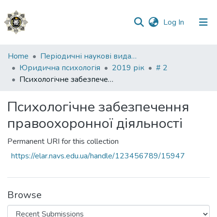
(current)
Log In
Communities
Home
Періодичні наукові видання НАВС
&
Юридична психологія
2019 рік
# 2
Collections
Психологічне забезпечення правоохоронної діяльності
All of DSpace
Психологічне забезпечення
правоохоронної діяльності
Statistics
Permanent URI for this collection
https://elar.navs.edu.ua/handle/123456789/15947
Browse