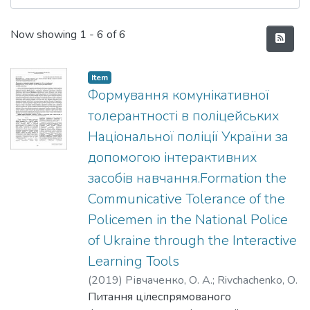
Recent Submissions
Now showing
1 - 6 of 6
Item
Формування комунікативної
толерантності в поліцейських
Національної поліції України за
допомогою інтерактивних
засобів навчання.Formation the
Communicative Tolerance of the
Policemen in the National Police
of Ukraine through the Interactive
Learning Tools
(
2019
)
Рівчаченко, О. А.
;
Rivchachenko, О.
Питання цілеспрямованого