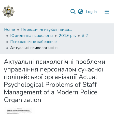
(current)
Log In
Communities
Home
Періодичні наукові видання НАВС
&
Юридична психологія
2019 рік
# 2
Collections
Психологічне забезпечення правоохоронної діяльності
Актуальні психологічні проблеми управління персоналом сучасної поліцейської організації Actual Psychological Problems of Staff Management of a Modern Police Organization
All of DSpace
Актуальні психологічні проблеми
Statistics
управління персоналом сучасної
поліцейської організації Actual
Psychological Problems of Staff
Management of a Modern Police
Organization