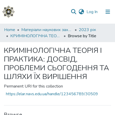
(current)
Log In
Communities
Home
Матеріали наукових заходів
2023 рік
&
КРИМІНОЛОГІЧНА ТЕОРІЯ І ПРАКТИКА: ДОСВІД, ПРОБЛЕМИ СЬОГОДЕННЯ ТА ШЛЯХИ ЇХ ВИРІШЕННЯ
Browse by Title
Collections
КРИМІНОЛОГІЧНА ТЕОРІЯ І
All of DSpace
ПРАКТИКА: ДОСВІД,
ПРОБЛЕМИ СЬОГОДЕННЯ ТА
ШЛЯХИ ЇХ ВИРІШЕННЯ
Permanent URI for this collection
https://elar.navs.edu.ua/handle/123456789/30509
Browse