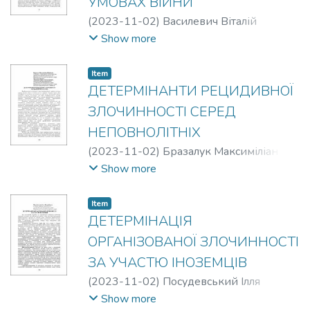
УМОВАХ ВІЙНИ
(
2023-11-02
)
Василевич Віталій
Вацлавович
Show more
Item
ДЕТЕРМІНАНТИ РЕЦИДИВНОЇ
ЗЛОЧИННОСТІ СЕРЕД
НЕПОВНОЛІТНІХ
(
2023-11-02
)
Бразалук Максиміліан
Юрійович
;
Левченко Юрій
Show more
Олександрович
Item
ДЕТЕРМІНАЦІЯ
ОРГАНІЗОВАНОЇ ЗЛОЧИННОСТІ
ЗА УЧАСТЮ ІНОЗЕМЦІВ
(
2023-11-02
)
Посудевський Ілля
Валерійович
Show more