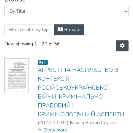
Browsing КРИМІНОЛОГІЧНА ТЕОРІЯ І
Browse
Now showing
1 - 20 of 56
Item
АГРЕСІЯ ТА НАСИЛЬСТВО В
КОНТЕКСТІ
РОСІЙСЬКОУКРАЇНСЬКОЇ
ВІЙНИ: КРИМІНАЛЬНО-
ПРАВОВИЙ І
КРИМІНОЛОГІЧНИЙ АСПЕКТИ
(
2023-11-02
)
Кваша Роман Сергійович
;
Фещенко Олег Сергійович
Show more