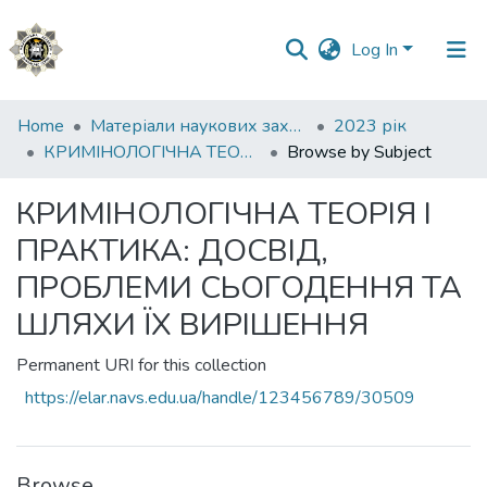
Log In
Communities
Home
Матеріали наукових заходів
2023 рік
&
КРИМІНОЛОГІЧНА ТЕОРІЯ І ПРАКТИКА: ДОСВІД, ПРОБЛЕМИ СЬОГОДЕННЯ ТА ШЛЯХИ ЇХ ВИРІШЕННЯ
Browse by Subject
Collections
КРИМІНОЛОГІЧНА ТЕОРІЯ І
All of DSpace
ПРАКТИКА: ДОСВІД,
ПРОБЛЕМИ СЬОГОДЕННЯ ТА
ШЛЯХИ ЇХ ВИРІШЕННЯ
Permanent URI for this collection
https://elar.navs.edu.ua/handle/123456789/30509
Browse