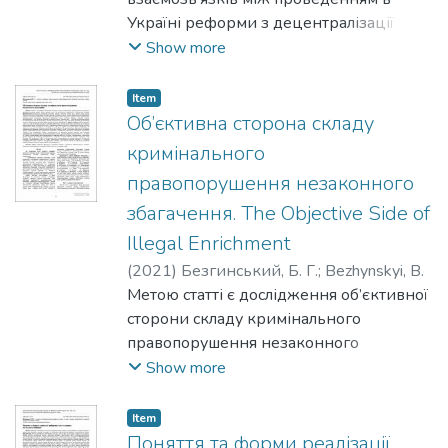
Україні реформи з децентралізації
публічної влади у сфері управління
Show more
соціальною галуззю та
антикорупційною політикою, а також
Item
розроблення науково обґрунтованих
Об’єктивна сторона складу
рекомендацій з удосконалення
кримінального
законодавства про запобігання корупції
правопорушення незаконного
в органах місцевого самоврядування.
збагачення. The Objective Side of
Методологія. У процесі наукового
пошуку використано комплекс
Illegal Enrichment
філософсько-світоглядних,
(
2021
)
Безгинський, Б. Г.
;
Bezhynskyi, B.
загальнонаукових і спеціально-
Метою статті є дослідження об’єктивної
наукових методів. Аксіологічний підхід
сторони складу кримінального
використано для з’ясування ролі та
правопорушення незаконного
значення належного законодавчого
збагачення шляхом аналізу змісту
Show more
врегулювання окреслених суспільних
окремих ознак для розв’язання
відносин, які виникають під час
теоретичних і практичних проблем.
Item
прийняття владних рішень на
Методологію дослідженнястановить
Поняття та форми реалізації