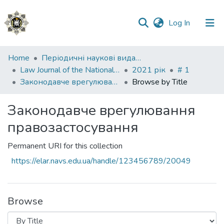
(current)
Log In
Communities
Home
Періодичні наукові видання НАВС
&
Law Journal of the National Academy of Internal Affairs
2021 рік
# 1
Collections
Законодавче врегулювання правозастосування
Browse by Title
All of DSpace
Законодавче врегулювання
правозастосування
Permanent URI for this collection
https://elar.navs.edu.ua/handle/123456789/20049
Browse