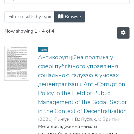
Browsing Законодавче врегулювання п
Browse
Now showing
1 - 4 of 4
Item
Антикорупційна політика у
сфері публічного управління
соціальною галуззю в умовах
децентралізації. Anti-Corruption
Policy in the Field of Public
Management of the Social Sector
in the Context of Decentralization
(
2021
)
Рижук, І. В.
;
Ryzhuk, I.
;
Бригінець,
О. О.
Мета дослідження –аналіз
;
Bryhinets, О.
;
Галус, О. О.
;
Halus, О.
взаємозв’язків між проведенням в