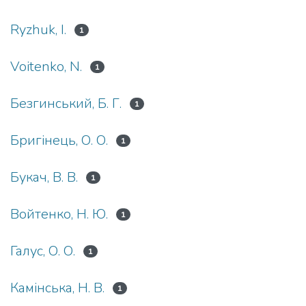
Ryzhuk, I.
1
Voitenko, N.
1
Безгинський, Б. Г.
1
Бригінець, О. О.
1
Букач, В. В.
1
Войтенко, Н. Ю.
1
Галус, О. О.
1
Камінська, Н. В.
1