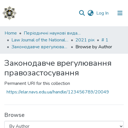
(current)
Log In
Communities
Home
Періодичні наукові видання НАВС
&
Law Journal of the National Academy of Internal Affairs
2021 рік
# 1
Collections
Законодавче врегулювання правозастосування
Browse by Author
All of DSpace
Законодавче врегулювання
правозастосування
Permanent URI for this collection
https://elar.navs.edu.ua/handle/123456789/20049
Browse