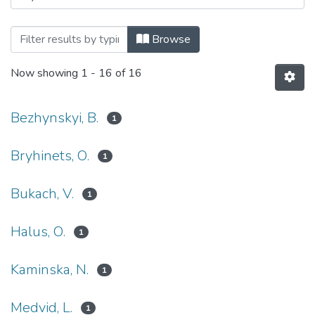
Browsing Законодавче врегулювання п
Browse
Now showing
1 - 16 of 16
Bezhynskyi, B.
1
Bryhinets, О.
1
Bukach, V.
1
Halus, О.
1
Kaminska, N.
1
Medvid, L.
1