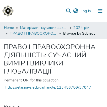
(current)
Log In
Communities
Home
Матеріали наукових заходів
2024 рік
&
ПРАВО І ПРАВООХОРОННА ДІЯЛЬНІСТЬ: СУЧАСНИЙ ВИМІР І ВИКЛИКИ ГЛОБАЛІЗАЦІЇ
Browse by Subject
Collections
ПРАВО І ПРАВООХОРОННА
All of DSpace
ДІЯЛЬНІСТЬ: СУЧАСНИЙ
ВИМІР І ВИКЛИКИ
ГЛОБАЛІЗАЦІЇ
Permanent URI for this collection
https://elar.navs.edu.ua/handle/123456789/37847
Browse