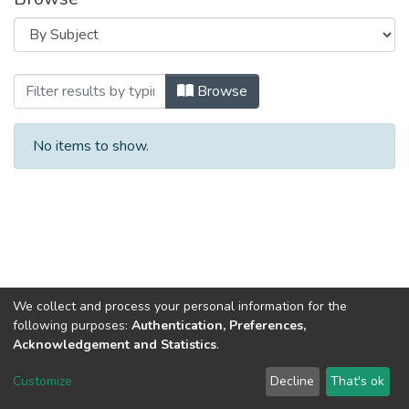
Browsing ПРАВО І ПРАВООХОРОННА Д
Browse
No items to show.
We collect and process your personal information for the
following purposes:
Authentication, Preferences,
Acknowledgement and Statistics
.
DSpace software
copyright © 2002-2026
LYRASIS
Customize
Decline
That's ok
Cookie settings
Send Feedback