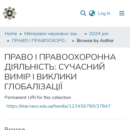
(current)
Log In
Communities
Home
Матеріали наукових заходів
2024 рік
&
ПРАВО І ПРАВООХОРОННА ДІЯЛЬНІСТЬ: СУЧАСНИЙ ВИМІР І ВИКЛИКИ ГЛОБАЛІЗАЦІЇ
Browse by Author
Collections
ПРАВО І ПРАВООХОРОННА
All of DSpace
ДІЯЛЬНІСТЬ: СУЧАСНИЙ
ВИМІР І ВИКЛИКИ
ГЛОБАЛІЗАЦІЇ
Permanent URI for this collection
https://elar.navs.edu.ua/handle/123456789/37847
Browse