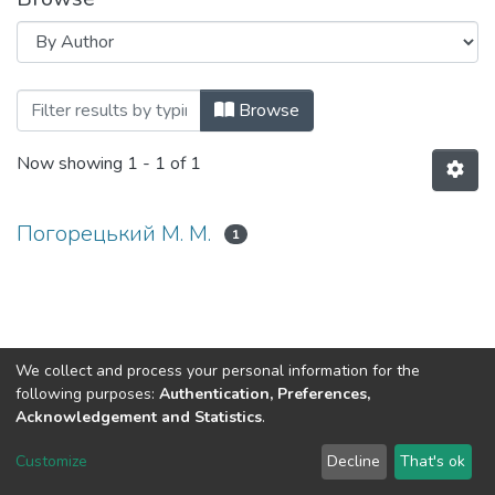
Browsing ПРАВО І ПРАВООХОРОННА Д
Browse
Now showing
1 - 1 of 1
Погорецький М. М.
1
We collect and process your personal information for the
following purposes:
Authentication, Preferences,
Acknowledgement and Statistics
.
DSpace software
copyright © 2002-2026
LYRASIS
Customize
Decline
That's ok
Cookie settings
Send Feedback