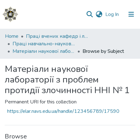
(current)
Log In
Communities
Home
Праці вчених кафедр і лабораторій
&
Праці навчально-наукового інституту №1
Collections
Матеріали наукової лабораторії з проблем протидії злочинності ННІ № 1
Browse by Subject
All of DSpace
Матеріали наукової
лабораторії з проблем
протидії злочинності ННІ № 1
Permanent URI for this collection
https://elar.navs.edu.ua/handle/123456789/17590
Browse