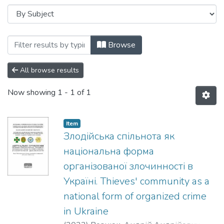
Browsing Матеріали наукової лаборатор
Browse
All browse results
Now showing
1 - 1 of 1
Item
Злодійська спільнота як
національна форма
організованої злочинності в
Україні. Thieves' community as a
national form of organized crime
in Ukraine