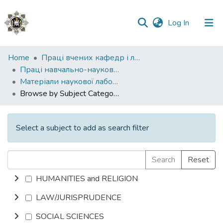
(current)
Log In
Communities
Home
Праці вчених кафедр і лабораторій
&
Праці навчально-наукового інституту №1
Collections
Матеріали наукової лабораторії з проблем протидії злочинності ННІ № 1
Browse by Subject Category
All of DSpace
Select a subject to add as search filter
Search
Reset
HUMANITIES and RELIGION
LAW/JURISPRUDENCE
SOCIAL SCIENCES