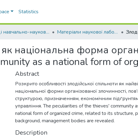
Space
Statistics
Праці навчально-наукового інституту №1
Матеріали наукової лабораторії з проблем протидії злочинності ННІ № 1
 як національна форма орган
munity as a national form of or
Abstract
Розкрито особливості злодійської спільноти як найв
національної форми організованої злочинності, пов’яз
структурою, призначенням, економічним підґрунтям
управління. The peculiarities of the thieves' community 
national form of organized crime, related to its structure,
background, management bodies are revealed.
Description