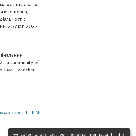
ма організованої
ьного права,
іяльності :
ий, 25 лют. 2022
.
мінальний
й»
,
a community of
in-law"
,
"watcher"
злочинності ННІ №
We collect and process your personal information for the