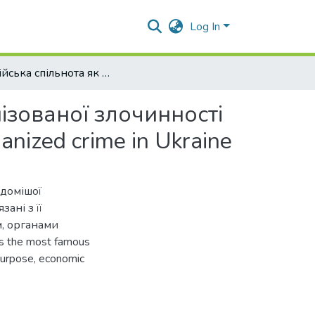
Log In
Злодійська спільнота як національна форма організованої злочинності в Україні. Thieves' community as a national form of organized crime in Ukraine
ізованої злочинності
ganized crime in Ukraine
ідомішої
ані з її
, органами
as the most famous
 purpose, economic