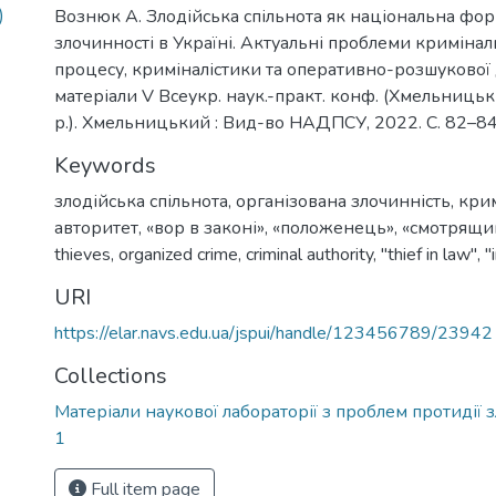
)
Вознюк А. Злодійська спільнота як національна фор
злочинності в Україні. Актуальні проблеми кримінал
процесу, криміналістики та оперативно-розшукової д
матеріали V Всеукр. наук.-практ. конф. (Хмельницьк
р.). Хмельницький : Вид-во НАДПСУ, 2022. С. 82–84
Keywords
злодійська спільнота
,
організована злочинність
,
кри
авторитет
,
«вор в законі»
,
«положенець»
,
«смотрящи
thieves
,
organized crime
,
criminal authority
,
"thief in law"
,
"
URI
https://elar.navs.edu.ua/jspui/handle/123456789/23942
Collections
Матеріали наукової лабораторії з проблем протидії 
1
Full item page