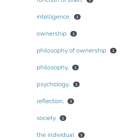
1
intelligence,
1
ownership
1
philosophy of ownership
1
philosophy,
1
psychology,
1
reflection,
2
society
1
the individual
1