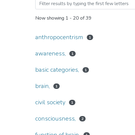
Browsing Теоретичні та м
Now showing
1 - 20 of 39
anthropocentrism
1
awareness,
1
basic categories,
1
brain,
1
civil society
1
consciousness,
2
function of brain,