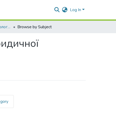
Log In
Теоретичні та методологічні проблеми юридичної психології
Browse by Subject
ридичної
egory