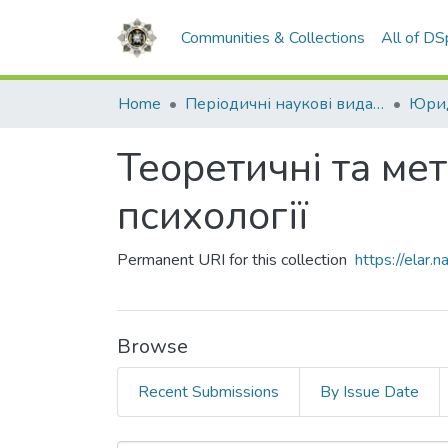
Communities & Collections
All of D
Home
Періодичні наукові видання НАВС
Юрид
Теоретичні та ме
психології
Permanent URI for this collection
https://elar
Browse
Recent Submissions
By Issue Date