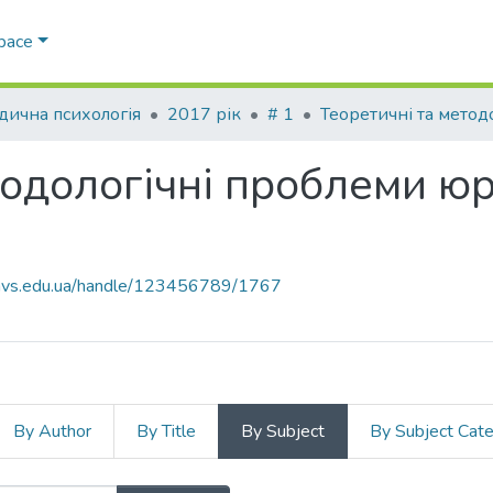
Space
ична психологія
2017 рік
# 1
тодологічні проблеми ю
.navs.edu.ua/handle/123456789/1767
By Author
By Title
By Subject
By Subject Cat