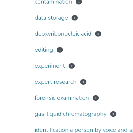
contamination
1
data storage
1
deoxyribonucleic acid
1
editing
1
experiment
1
expert research
1
forensic examination
1
gas-liquid chromatography
1
identification a person by voice and 