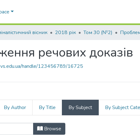
Space
іналістичний вісник
2018 рік
Том 30 (№2)
ження речових доказів
.navs.edu.ua/handle/123456789/16725
By Author
By Title
By Subject
By Subject Cat
дження речових доказів by Subjec
Browse