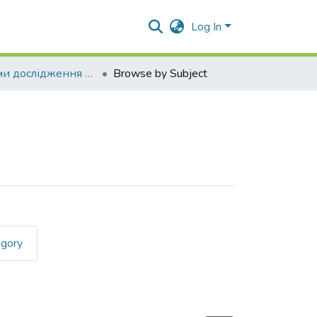
Log In
Проблеми дослідження речових доказів
Browse by Subject
egory
t