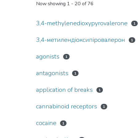
Now showing
1 - 20 of 76
3,4-methylenedioxypyrovalerone
1
3,4-метилендіоксипіровалерон
1
agonists
1
antagonists
1
application of breaks
1
cannabinoid receptors
1
cocaine
1